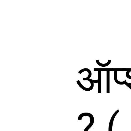
ऑप्
? (