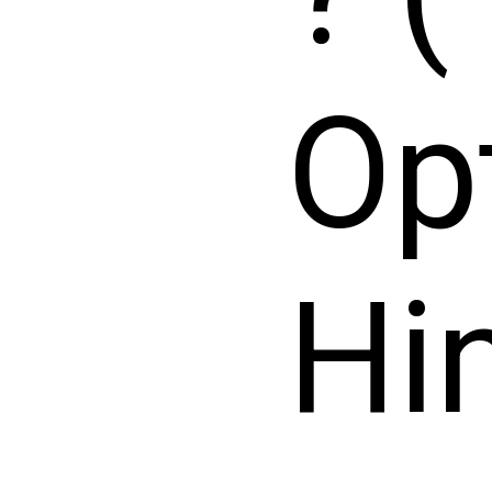
Op
Hin