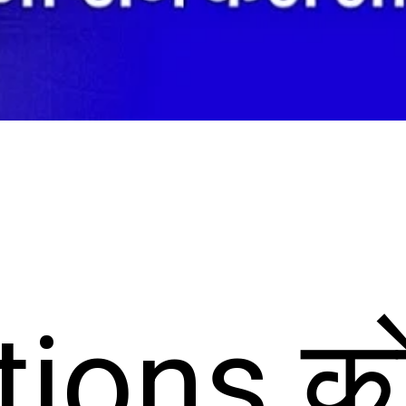
ions को 