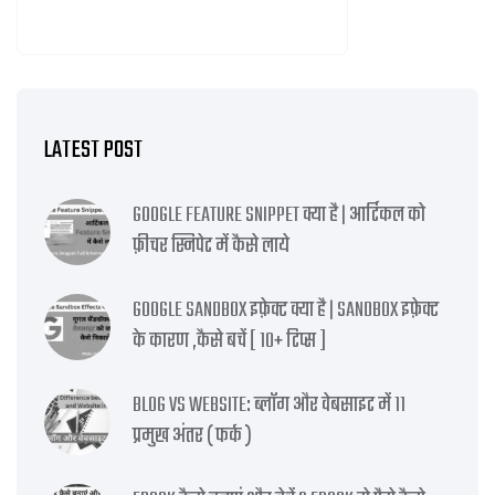
LATEST POST
GOOGLE FEATURE SNIPPET क्या है | आर्टिकल को
फ़ीचर स्निपेट में कैसे लाये
GOOGLE SANDBOX इफ़ेक्ट क्या है | SANDBOX इफ़ेक्ट
के कारण ,कैसे बचें [ 10+ टिप्स ]
BLOG VS WEBSITE: ब्लॉग और वेबसाइट में 11
प्रमुख अंतर ( फर्क )